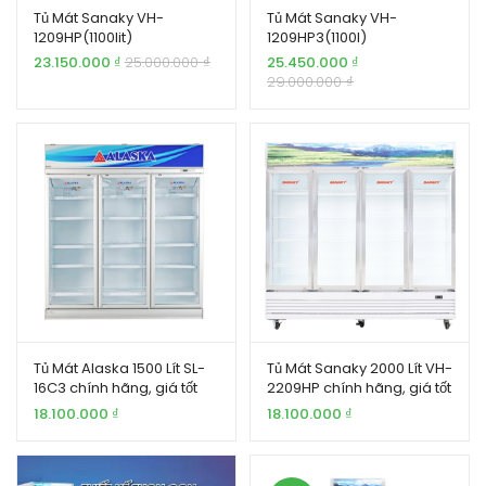
Tủ Mát Sanaky VH-
Tủ Mát Sanaky VH-
1209HP(1100lit)
1209HP3(1100l)
23.150.000
₫
25.000.000
₫
25.450.000
₫
29.000.000
₫
Tủ Mát Alaska 1500 Lít SL-
Tủ Mát Sanaky 2000 Lít VH-
16C3 chính hãng, giá tốt
2209HP chính hãng, giá tốt
18.100.000
₫
18.100.000
₫