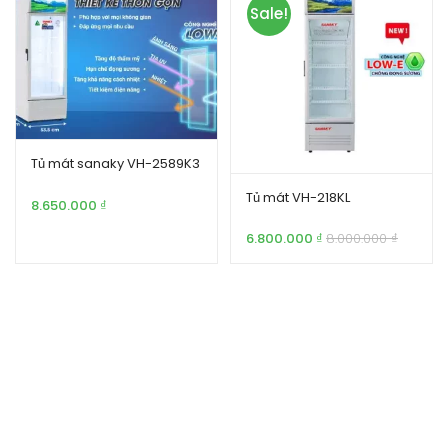
Sale!
Tủ mát sanaky VH-2589K3
Tủ mát VH-218KL
8.650.000
₫
6.800.000
₫
8.000.000
₫