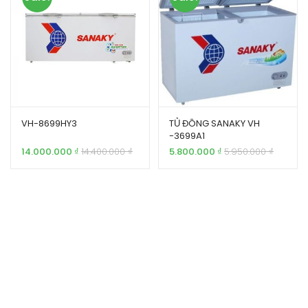
VH-8699HY3
TỦ ĐÔNG SANAKY VH
-3699A1
14.000.000
₫
14.400.000
₫
5.800.000
₫
5.950.000
₫