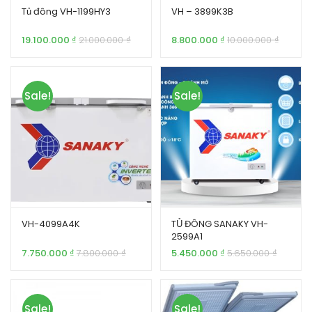
Tủ đông VH-1199HY3
VH – 3899K3B
19.100.000
₫
21.000.000
₫
8.800.000
₫
10.000.000
₫
Sale!
Sale!
VH-4099A4K
TỦ ĐÔNG SANAKY VH-
2599A1
7.750.000
₫
7.800.000
₫
5.450.000
₫
5.650.000
₫
Sale!
Sale!