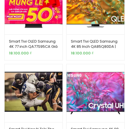
Smart Tivi OLED Samsung
Smart Tivi QLED Samsung
4K 77 inch QA77S95CA Giá
4K 85 Inch QA85Q80DA |
Tốt
Gia Khang
18.100.000
₫
18.100.000
₫