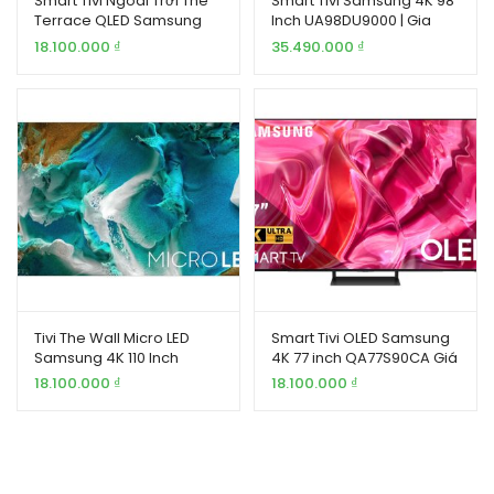
Smart Tivi Ngoài Trời The
Smart Tivi Samsung 4K 98
Terrace QLED Samsung
Inch UA98DU9000 | Gia
4K 65 inch QA65LST7T | Gia
Khang
18.100.000
₫
35.490.000
₫
Khang
Tivi The Wall Micro LED
Smart Tivi OLED Samsung
Samsung 4K 110 Inch
4K 77 inch QA77S90CA Giá
MNA110MS1A
Tốt
18.100.000
₫
18.100.000
₫