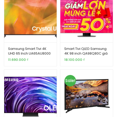
Samsung Smart Tivi 4K
Smart Tivi QLED Samsung
UHD 65 Inch UA65AU8000
4K 98 inch QA98Q80C giá
tốt
11.690.000
₫
18.100.000
₫
Sale!