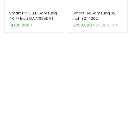
Smart Tivi OLED Samsung
Smart Tivi Samsung 32
4K 77 Inch QA77S95DA |
inch 32T4202
Gia Khang
18.100.000
₫
5.990.000
₫
8.590.000
₫