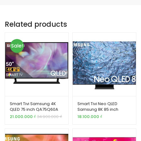
Related products
Sale!
Smart Tivi Samsung 4K
Smart Tivi Neo QLED
QLED 75 inch QA75Q60A
Samsung 8K 85 inch
QA85QN900C
21.000.000
₫
34.900.000
₫
18.100.000
₫