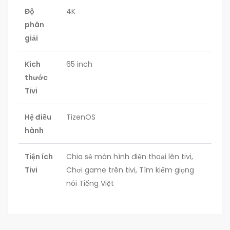
Độ
4K
phân
giải
Kích
65 inch
thước
Tivi
Hệ điều
TizenOS
hành
Tiện ích
Chia sẻ màn hình điện thoại lên tivi,
Tivi
Chơi game trên tivi, Tìm kiếm giọng
nói Tiếng Việt