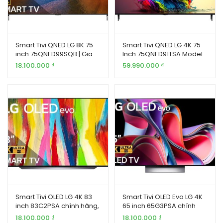
Smart Tivi QNED LG 8K 75
Smart Tivi QNED LG 4K 75
inch 75QNED99SQB | Gia
Inch 75QNED91TSA Model
Khang
2024
18.100.000
₫
59.990.000
₫
Smart Tivi OLED LG 4K 83
Smart Tivi OLED Evo LG 4K
inch 83C2PSA chính hãng,
65 inch 65G3PSA chính
giá tốt
hãng, giá tốt
18.100.000
₫
18.100.000
₫