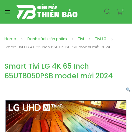
0
Home
Danh sách sản phẩm
Tivi
Tivi LG
Smart Tivi LG 4K 65 Inch 65UT8050PSB model mới 2024
Smart Tivi LG 4K 65 Inch
65UT8050PSB model mới 2024