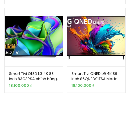
Smart Tivi OLED LG 4K 83
Smart Tivi QNED LG 4K 86
inch 83C3PSA chính hãng,
Inch 86QNED91TSA Model
giá tốt
2024
18.100.000
₫
18.100.000
₫