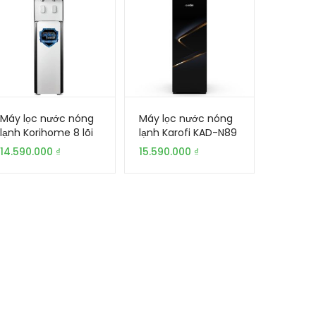
Máy lọc nước nóng
Máy lọc nước nóng
lạnh Korihome 8 lõi
lạnh Karofi KAD-N89
WPK-938 | Gia
| Gia Khang
14.590.000
₫
15.590.000
₫
Khang