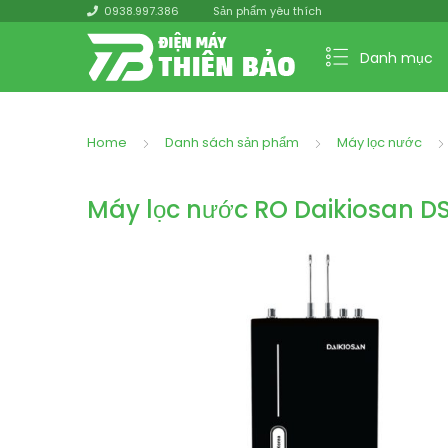
0938.997.386
Sản phẩm yêu thích
Danh mục
Home
Danh sách sản phẩm
Máy lọc nước
Máy lọc nước RO Daikiosan D