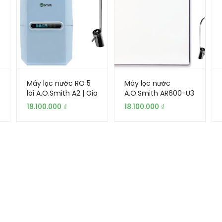
Máy lọc nước RO 5
Máy lọc nước
lõi A.O.Smith A2 | Gia
A.O.Smith AR600-U3
Khang
5 lõi | Gia Khang
18.100.000
₫
18.100.000
₫