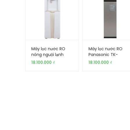
Máy lọc nước RO
Máy lọc nước RO
nóng nguội lạnh
Panasonic TK-
A.O.Smith ADR75-V-
CA813F-VN 7 lõi | Gia
18.100.000
₫
18.100.000
₫
ET-1 5 lõi | Gia Khang
Khang