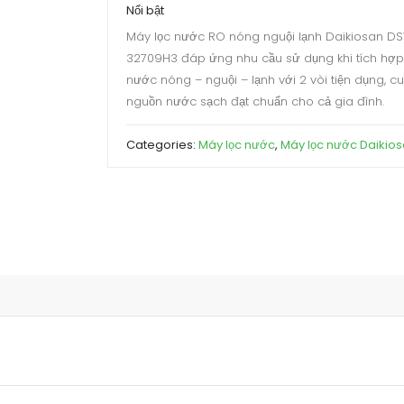
Nổi bật
Máy lọc nước RO nóng nguội lạnh Daikiosan D
32709H3 đáp ứng nhu cầu sử dụng khi tích hợp
nước nóng – nguội – lạnh với 2 vòi tiện dụng, c
nguồn nước sạch đạt chuẩn cho cả gia đình.
Categories:
Máy lọc nước
,
Máy lọc nước Daikio