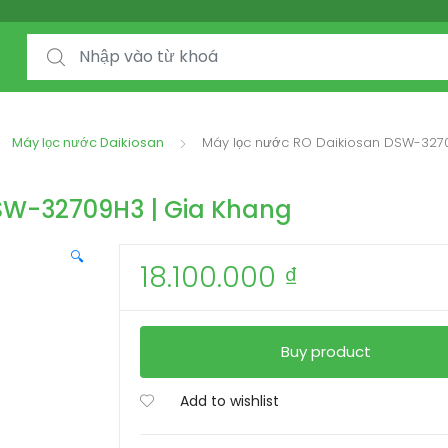
Máy lọc nước Daikiosan
Máy lọc nước RO Daikiosan DSW-327
SW-32709H3 | Gia Khang
🔍
18.100.000
₫
Buy product
Add to wishlist