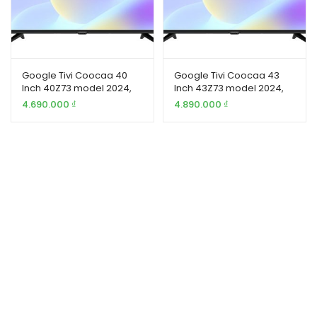
Google Tivi Coocaa 40
Google Tivi Coocaa 43
Inch 40Z73 model 2024,
Inch 43Z73 model 2024,
giá tốt
giá tốt
4.690.000
₫
4.890.000
₫