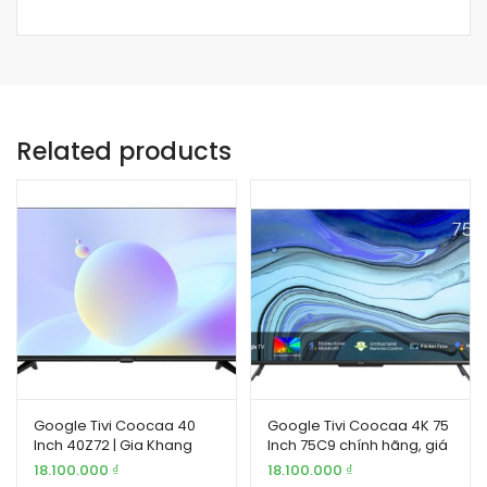
Related products
Google Tivi Coocaa 40
Google Tivi Coocaa 4K 75
Inch 40Z72 | Gia Khang
Inch 75C9 chính hãng, giá
tốt
18.100.000
₫
18.100.000
₫