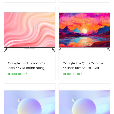
Google Tivi Coocaa 4K 65
Google Tivi QLED Coocaa
Inch 65Y73 chính hãng,
55 Inch 55Y72 Pro | Gia
model 2024
Khang
9.890.000
₫
18.100.000
₫